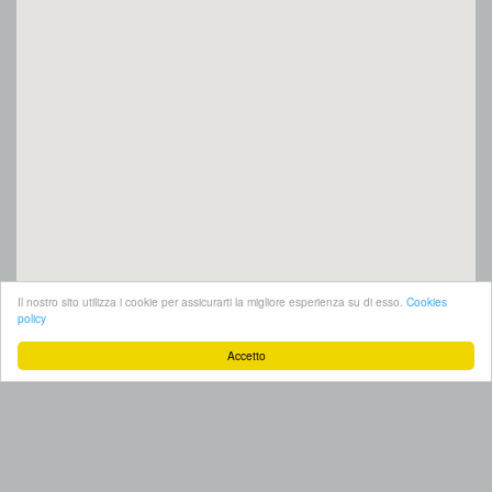
Il nostro sito utilizza i cookie per assicurarti la migliore esperienza su di esso.
Cookies
policy
Accetto
SETT. AGROALIMENTARE