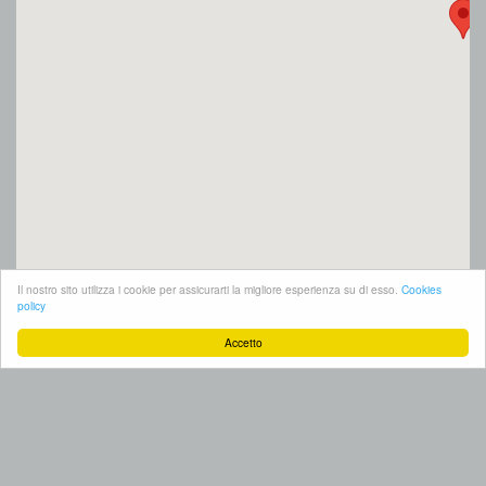
Il nostro sito utilizza i cookie per assicurarti la migliore esperienza su di esso.
Cookies
policy
Accetto